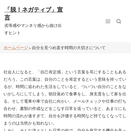
コ
ン
「脱！ネガティブ」宣
テ
言
ン
ツ
劣等感やマンネリ感から抜け出
へ
すヒント
ス
キ
ッ
ホームページ
自分を見つめ直す時間の大切さについて
>
プ
社会人になると、「自己肯定感」という言葉を耳にすることもある
だろう。この言葉は、自分のことを肯定するという意味を持ってい
るが、時間に追われた生活をしていると、ついつい自分のことをな
いがしろにしてしまう。朝目覚めて食事をし、身支度をして家を出
る。そして電車や車で会社に向かい、メールチェックや仕事の打ち
合わせ、書類の作成などをこなす日常を送っていると、あまりにも
時間の流れが速すぎて、自分を評価する時間など持てなくなってし
まうのは当然かも知れない。
しかし、そんな淡々とした日常の中で、自分を肯定する機会を失っ